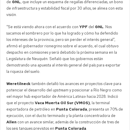
de
GNL
, que incluye un esquema de regalías diferenciadas, un bono
de infraestructura y estabilidad fiscal por 30 años, se alinea con esta
visión.
“Se está viendo ahora con el acuerdo con
YPF
del
GNL
. Nos
sacamos el sombrero por lo que ha logrado y cómo ha defendido
los intereses de la provincia, pero sin perder el interés general”,
afirmó el gobernador rionegrino sobre el acuerdo, el cual obtuvo
despacho en comisiones y será debatido la próxima semana en la
Legislatura de Neuquén. Señaló que los gobiernos están
demostrando una apuesta al interés general del país para exportar
la riqueza del suelo.
Weretilneck
también detalló los avances en proyectos clave para
potenciar el desarrollo del
upstream
y posicionar a Río Negro como
«el mayor hub exportador de América Latina» hacia 2028. Indicó
que el proyecto
Vaca Muerta Oil Sur (VMOS)
, la terminal
exportadora de petróleo en
Punta Colorada
, presenta un 70% de
ejecución, con el ducto terminado y la planta concentradora de
Allen
con un avance similar, además de la construcción de tres de
los seis tanques previstos en
Punta Colorada
.