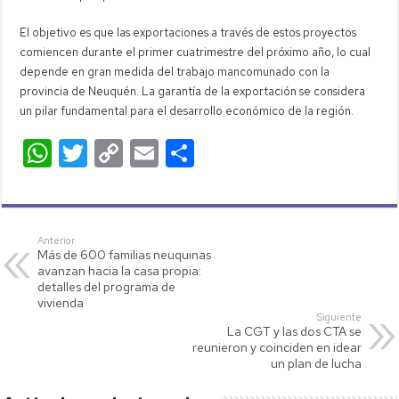
El objetivo es que las exportaciones a través de estos proyectos
comiencen durante el primer cuatrimestre del próximo año, lo cual
depende en gran medida del trabajo mancomunado con la
provincia de Neuquén. La garantía de la exportación se considera
un pilar fundamental para el desarrollo económico de la región.
W
T
C
E
C
h
wi
o
m
o
at
tt
p
ail
m
s
er
y
p
Anterior
Más de 600 familias neuquinas
A
Li
ar
avanzan hacia la casa propia:
p
nk
tir
detalles del programa de
vivienda
p
Siguiente
La CGT y las dos CTA se
reunieron y coinciden en idear
un plan de lucha