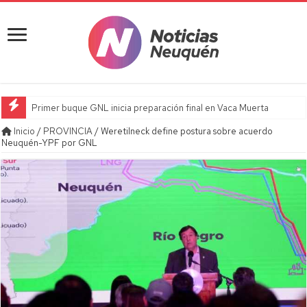
Primer buque GNL inicia preparación final en Vaca Muerta
Inicio
/
PROVINCIA
/
Weretilneck define postura sobre acuerdo
Neuquén-YPF por GNL