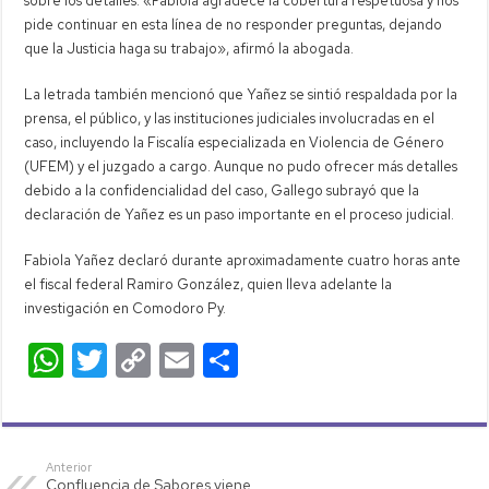
sobre los detalles. «Fabiola agradece la cobertura respetuosa y nos
pide continuar en esta línea de no responder preguntas, dejando
que la Justicia haga su trabajo», afirmó la abogada.
La letrada también mencionó que Yañez se sintió respaldada por la
prensa, el público, y las instituciones judiciales involucradas en el
caso, incluyendo la Fiscalía especializada en Violencia de Género
(UFEM) y el juzgado a cargo. Aunque no pudo ofrecer más detalles
debido a la confidencialidad del caso, Gallego subrayó que la
declaración de Yañez es un paso importante en el proceso judicial.
Fabiola Yañez declaró durante aproximadamente cuatro horas ante
el fiscal federal Ramiro González, quien lleva adelante la
investigación en Comodoro Py.
W
T
C
E
C
h
wi
o
m
o
at
tt
p
ail
m
s
er
y
p
Anterior
Confluencia de Sabores viene