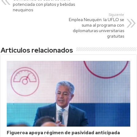
A
Li
ar
potenciada con platos y bebidas
p
nk
tir
neuquinos
Siguiente
p
Emplea Neuquén: la UFLO se
suma al programa con
diplomaturas universitarias
gratuitas
Articulos relacionados
Figueroa apoya régimen de pasividad anticipada