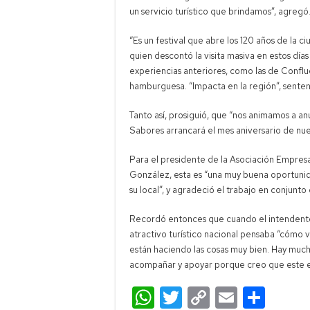
un servicio turístico que brindamos”, agregó
“Es un festival que abre los 120 años de la c
quien descontó la visita masiva en estos día
experiencias anteriores, como las de Conflue
hamburguesa. “Impacta en la región”, senten
Tanto así, prosiguió, que “nos animamos a a
Sabores arrancará el mes aniversario de nu
Para el presidente de la Asociación Empre
González, esta es “una muy buena oportunid
su local”, y agradeció el trabajo en conjunto
Recordó entonces que cuando el intendent
atractivo turístico nacional pensaba “cómo 
están haciendo las cosas muy bien. Hay muc
acompañar y apoyar porque creo que este es 
W
T
C
E
C