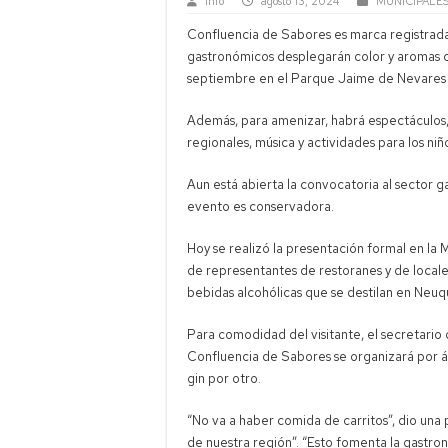
Info
agosto 13, 2024
MUNICIPALE
Banco Cent
Confluencia de Sabores es marca registrada
Senado: Bul
gastronómicos desplegarán color y aromas c
Multitudin
septiembre en el Parque Jaime de Nevares d
Neuquén: r
Además, para amenizar, habrá espectáculos, 
regionales, música y actividades para los niño
Aun está abierta la convocatoria al sector g
evento es conservadora.
Hoy se realizó la presentación formal en la
de representantes de restoranes y de locale
bebidas alcohólicas que se destilan en Neuq
Para comodidad del visitante, el secretari
Confluencia de Sabores se organizará por ár
gin por otro.
“No va a haber comida de carritos”, dio una 
de nuestra región”. “Esto fomenta la gastr