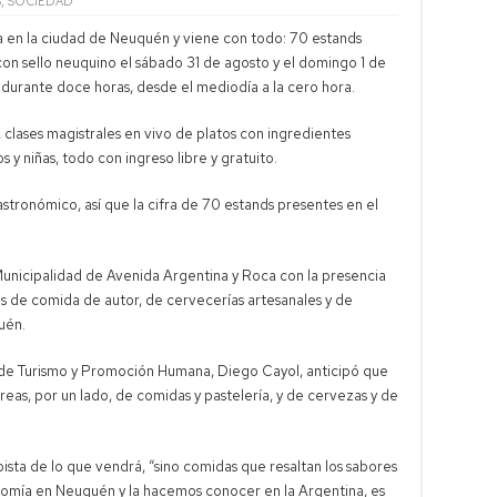
S
,
SOCIEDAD
ral alcanza 50.000 millones de dólares en reservas
 en la ciudad de Neuquén y viene con todo: 70 estands
lrich critica kirchnerismo y cruza con Capitanich
on sello neuquino el sábado 31 de agosto y el domingo 1 de
aria movilización en Neuquén contra Ley de Tierras
urante doce horas, desde el mediodía a la cero hora.
egalías de Vaca Muerta aumentan ingresos antes de paritaria
clases magistrales en vivo de platos con ingredientes
s y niñas, todo con ingreso libre y gratuito.
astronómico, así que la cifra de 70 estands presentes en el
 Municipalidad de Avenida Argentina y Roca con la presencia
s de comida de autor, de cervecerías artesanales y de
uén.
o de Turismo y Promoción Humana, Diego Cayol, anticipó que
eas, por un lado, de comidas y pastelería, y de cervezas y de
pista de lo que vendrá, “sino comidas que resaltan los sabores
onomía en Neuquén y la hacemos conocer en la Argentina, es