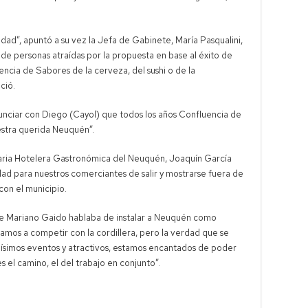
.
iudad”, apuntó a su vez la Jefa de Gabinete, María Pasqualini,
s de personas atraídas por la propuesta en base al éxito de
ncia de Sabores de la cerveza, del sushi o de la
ció.
nunciar con Diego (Cayol) que todos los años Confluencia de
estra querida Neuquén”.
saria Hotelera Gastronómica del Neuquén, Joaquín García
ad para nuestros comerciantes de salir y mostrarse fuera de
 con el municipio.
e Mariano Gaido hablaba de instalar a Neuquén como
vamos a competir con la cordillera, pero la verdad que se
hísimos eventos y atractivos, estamos encantados de poder
el camino, el del trabajo en conjunto”.