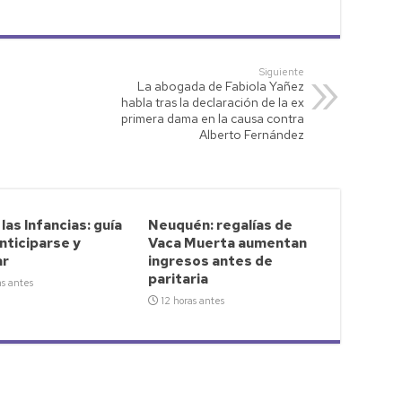
Siguiente
La abogada de Fabiola Yañez
habla tras la declaración de la ex
primera dama en la causa contra
Alberto Fernández
 las Infancias: guía
Neuquén: regalías de
nticiparse y
Vaca Muerta aumentan
ar
ingresos antes de
paritaria
as antes
12 horas antes