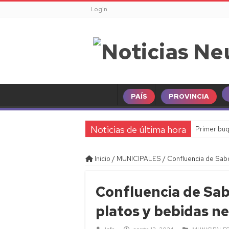
Login
PAÍS
PROVINCIA
Noticias de última hora
Primer buq
Clima en N
Inicio
/
MUNICIPALES
/
Confluencia de Sabo
Horóscopo 
Familia de 
Confluencia de Sab
Día de las 
platos y bebidas n
Mar del Pl