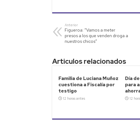
h
wi
o
m
o
at
tt
p
ail
m
s
er
y
p
Anterior
Figueroa: “Vamos a meter
A
Li
ar
presos a los que venden droga a
p
nk
tir
nuestros chicos”
p
Articulos relacionados
Familia de Luciana Muñoz
Día de
cuestiona a Fiscalía por
para a
testigo
ahorr
12 horas antes
12 hor