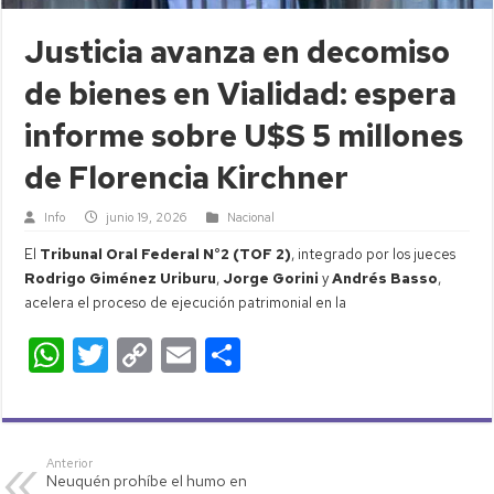
Justicia avanza en decomiso
de bienes en Vialidad: espera
informe sobre U$S 5 millones
de Florencia Kirchner
Info
junio 19, 2026
Nacional
El
Tribunal Oral Federal N°2 (TOF 2)
, integrado por los jueces
Rodrigo Giménez Uriburu
,
Jorge Gorini
y
Andrés Basso
,
acelera el proceso de ejecución patrimonial en la
W
T
C
E
C
h
wi
o
m
o
at
tt
p
ail
m
s
er
y
p
Anterior
Neuquén prohíbe el humo en