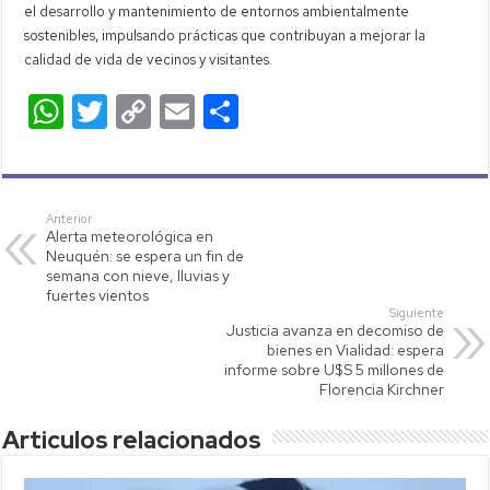
el desarrollo y mantenimiento de entornos ambientalmente
sostenibles, impulsando prácticas que contribuyan a mejorar la
calidad de vida de vecinos y visitantes.
W
T
C
E
C
h
wi
o
m
o
at
tt
p
ail
m
s
er
y
p
Anterior
Alerta meteorológica en
A
Li
ar
Neuquén: se espera un fin de
p
nk
tir
semana con nieve, lluvias y
fuertes vientos
p
Siguiente
Justicia avanza en decomiso de
bienes en Vialidad: espera
informe sobre U$S 5 millones de
Florencia Kirchner
Articulos relacionados