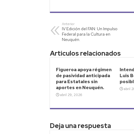
h
wi
o
m
o
at
tt
p
ail
m
s
er
y
p
Anterior
IV Edición del FAN: Un Impulso
A
Li
ar
Federal para la Cultura en
p
nk
tir
Neuquén.
p
Articulos relacionados
Figueroa apoya régimen
Intend
de pasividad anticipada
Luis B
para Estatales sin
posibl
aportes en Neuquén.
abril 
abril 29, 2026
Deja una respuesta