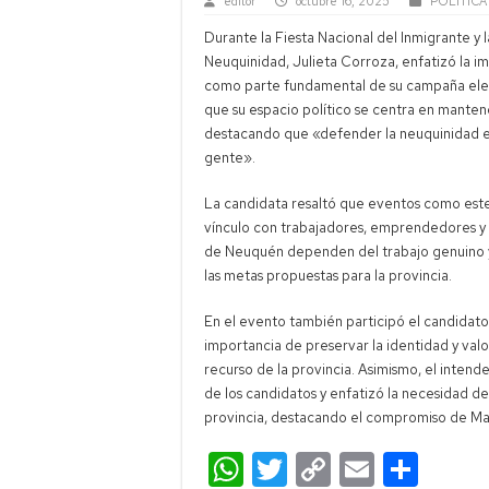
editor
octubre 16, 2025
POLÍTICA
Durante la Fiesta Nacional del Inmigrante y 
Neuquinidad, Julieta Corroza, enfatizó la i
como parte fundamental de su campaña elect
que su espacio político se centra en mantene
destacando que «defender la neuquinidad e
gente».
La candidata resaltó que eventos como este 
vínculo con trabajadores, emprendedores y fa
de Neuquén dependen del trabajo genuino y 
las metas propuestas para la provincia.
En el evento también participó el candidato
importancia de preservar la identidad y val
recurso de la provincia. Asimismo, el intend
de los candidatos y enfatizó la necesidad d
provincia, destacando el compromiso de Ma
W
T
C
E
C