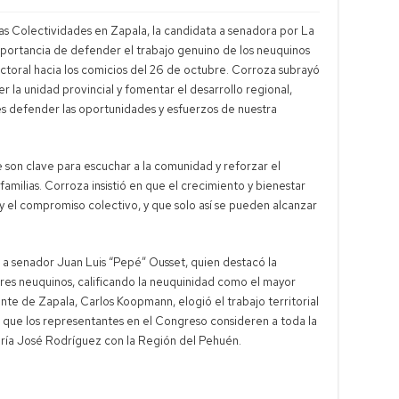
las Colectividades en Zapala, la candidata a senadora por La
mportancia de defender el trabajo genuino de los neuquinos
oral hacia los comicios del 26 de octubre. Corroza subrayó
r la unidad provincial y fomentar el desarrollo regional,
s defender las oportunidades y esfuerzos de nuestra
son clave para escuchar a la comunidad y reforzar el
milias. Corroza insistió en que el crecimiento y bienestar
el compromiso colectivo, y que solo así se pueden alcanzar
 a senador Juan Luis “Pepé” Ousset, quien destacó la
ores neuquinos, calificando la neuquinidad como el mayor
ente de Zapala, Carlos Koopmann, elogió el trabajo territorial
e que los representantes en el Congreso consideren a toda la
ría José Rodríguez con la Región del Pehuén.