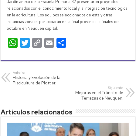
Jardín anexo de la Escuela Primaria 32 presentaron proyectos
relacionados con el conocimiento local y la integración tecnológica
en la agricultura. Los equipos seleccionados de esta y otras
instancias zonales participarán en la final provincial a finales de
octubre en Neuquén capital.
W
T
C
E
C
h
wi
o
m
o
at
tt
p
ail
m
s
er
y
p
Anterior
Historia y Evolución de la
A
Li
ar
Piscicultura de Plottier.
p
nk
tir
Siguiente
Mejoras en el Tránsito de
p
Terrazas de Neuquén.
Articulos relacionados