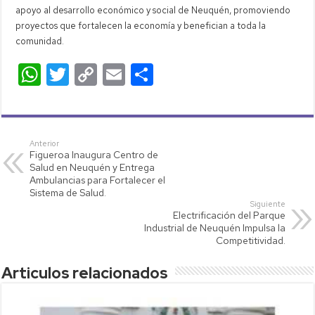
apoyo al desarrollo económico y social de Neuquén, promoviendo
proyectos que fortalecen la economía y benefician a toda la
comunidad.
W
T
C
E
C
h
wi
o
m
o
at
tt
p
ail
m
s
er
y
p
Anterior
Figueroa Inaugura Centro de
A
Li
ar
Salud en Neuquén y Entrega
p
nk
tir
Ambulancias para Fortalecer el
Sistema de Salud.
p
Siguiente
Electrificación del Parque
Industrial de Neuquén Impulsa la
Competitividad.
Articulos relacionados