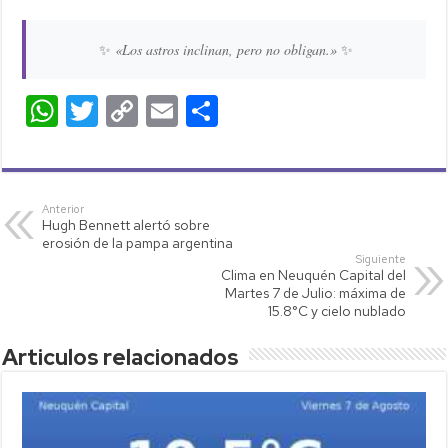
✨
«Los astros inclinan, pero no obligan.»
✨
W
T
C
E
C
h
wi
o
m
o
at
tt
p
ail
m
s
er
y
p
Anterior
Hugh Bennett alertó sobre
A
Li
ar
erosión de la pampa argentina
p
nk
tir
Siguiente
Clima en Neuquén Capital del
p
Martes 7 de Julio: máxima de
15.8°C y cielo nublado
Articulos relacionados