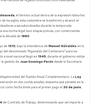
os intercambios de regalos conocidos como
Kalendariae
Balmaceda
, el término actual deriva de la expresión latina
hoc
o de los siglos, esta costumbre se transformó y alcanzó el
pleadores a sus subordinados durante la temporada
acia una norma legal tuvo etapas previas, con comerciantes
ia la década de
1880
.
ayo de
1910
, bajo la intendencia de
Manuel Güiraldes
en la
ago del denominado “Aguinaldo del Centenario” para los
ón a nivel nacional llegó en
1945
, durante el gobierno militar
r la gestión de
Juan Domingo Perón
desde la Secretaría
a obligatoriedad del Sueldo Anual Complementario. La
Ley
muneración en dos cuotas anuales, esquema que persiste en la
ció como fecha límite para el primer pago el
30 de junio
,
44
de Contrato de Trabajo, determinando que «el importe a