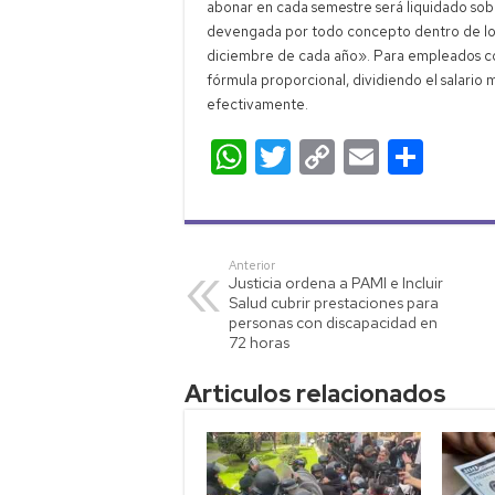
abonar en cada semestre será liquidado sobr
devengada por todo concepto dentro de los 
diciembre de cada año». Para empleados con
fórmula proporcional, dividiendo el salario
efectivamente.
W
T
C
E
C
h
wi
o
m
o
at
tt
p
ail
m
s
er
y
p
Anterior
Justicia ordena a PAMI e Incluir
A
Li
ar
Salud cubrir prestaciones para
p
nk
tir
personas con discapacidad en
72 horas
p
Articulos relacionados