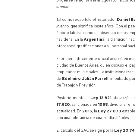
origen se remonta a la antigua Roma con l
strenae
.
Tal como recapituló el historiador
Daniel 
in anno
, que significa «este año». Con el pas
ámbito laboral como un obsequio de los em
navideña. En la
Argentina
, la transición h
otorgando gratificaciones a su personal hac
El primer antecedente oficial ocurrió en m
ciudad de Buenos Aires, quien dispuso el p
empleados municipales. La institucionalizaci
de
Edelmiro Julián Farrell
, impulsado po
de Trabajo y Previsión.
Posteriormente, la
Ley 12.921
oficializó l
17.620
, sancionada en
1968
, dividió la re
actualidad. En
2015
, la
Ley 27.073
estable
con una tolerancia de cuatro días hábiles.
El cálculo del SAC se rige por la
Ley 20.7