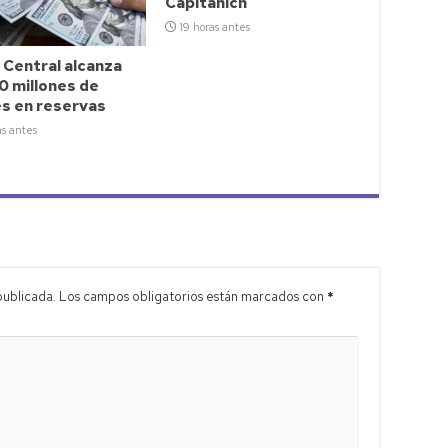
Capitanich
19 horas antes
 Central alcanza
0 millones de
es en reservas
as antes
publicada.
Los campos obligatorios están marcados con
*