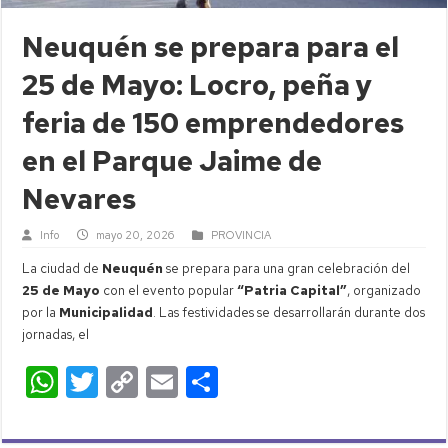
Neuquén se prepara para el
25 de Mayo: Locro, peña y
feria de 150 emprendedores
en el Parque Jaime de
Nevares
Info
mayo 20, 2026
PROVINCIA
La ciudad de
Neuquén
se prepara para una gran celebración del
25 de Mayo
con el evento popular
“Patria Capital”
, organizado
por la
Municipalidad
. Las festividades se desarrollarán durante dos
jornadas, el
W
T
C
E
C
h
wi
o
m
o
at
tt
p
ail
m