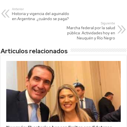
s
er
y
p
Anterior
Historia y vigencia del aguinaldo
A
Li
ar
en Argentina: ¿cuándo se paga?
p
nk
tir
Siguiente
Marcha federal por la salud
p
pública: Actividades hoy en
Neuquén y Río Negro
Articulos relacionados