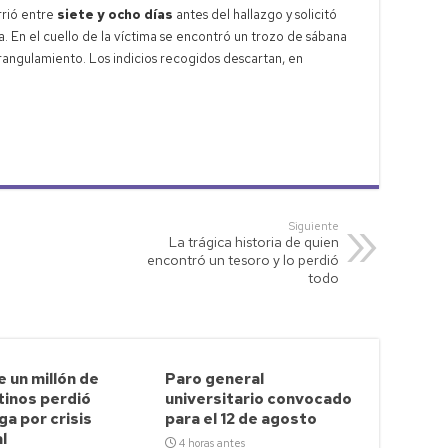
rrió entre
siete y ocho días
antes del hallazgo y solicitó
. En el cuello de la víctima se encontró un trozo de sábana
trangulamiento. Los indicios recogidos descartan, en
Siguiente
La trágica historia de quien
encontró un tesoro y lo perdió
todo
 un millón de
Paro general
tinos perdió
universitario convocado
a por crisis
para el 12 de agosto
l
4 horas antes