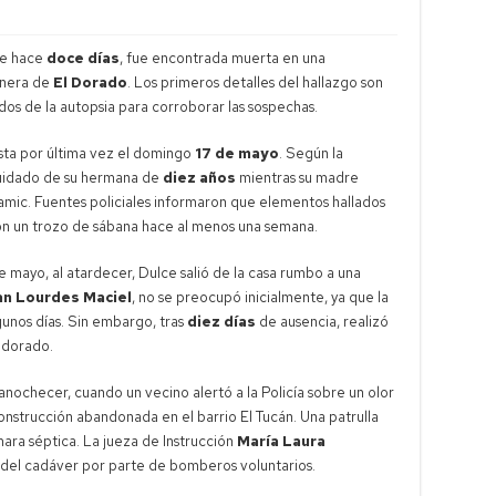
de hace
doce días
, fue encontrada muerta en una
onera de
El Dorado
. Los primeros detalles del hallazgo son
tados de la autopsia para corroborar las sospechas.
ista por última vez el domingo
17 de mayo
. Según la
cuidado de su hermana de
diez años
mientras su madre
 Samic. Fuentes policiales informaron que elementos hallados
con un trozo de sábana hace al menos una semana.
 mayo, al atardecer, Dulce salió de la casa rumbo a una
ian Lourdes Maciel
, no se preocupó inicialmente, ya que la
gunos días. Sin embargo, tras
diez días
de ausencia, realizó
Eldorado.
anochecer, cuando un vecino alertó a la Policía sobre un olor
strucción abandonada en el barrio El Tucán. Una patrulla
ara séptica. La jueza de Instrucción
María Laura
ro del cadáver por parte de bomberos voluntarios.