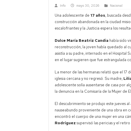
Info
mayo 30, 2026
Nacional
Una adolescente de
17 años
, buscada des
construcción abandonada en la ciudad misi
escalofriantes y la Justicia espera los resul
Dulce María Beatriz Candia
había sido v
reconstrucción, la joven había quedado al 
asistía a su padre, internado en el Hospital
en el lugar sugieren que fue estrangulada 
La menor de las hermanas relató que el 17 de
iglesia cercana y no regresó. Su madre,
Lil
adolescente solía ausentarse de casa por al
la denuncia en la Comisaría de la Mujer de 
El descubrimiento se produjo este jueves al 
nauseabundo proveniente de una obra en con
encontró el cuerpo de una mujer en una cám
Rodríguez
supervisó las pericias y el reti