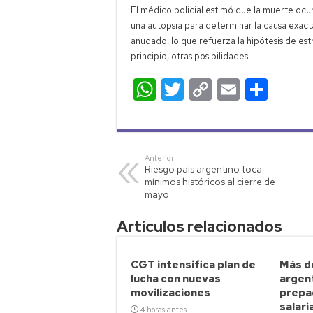
El médico policial estimó que la muerte ocu
una autopsia para determinar la causa exacta
anudado, lo que refuerza la hipótesis de es
principio, otras posibilidades.
W
T
C
E
C
h
wi
o
m
o
at
tt
p
ail
m
s
er
y
p
Anterior
Riesgo país argentino toca
A
Li
ar
mínimos históricos al cierre de
p
nk
tir
mayo
p
Articulos relacionados
CGT intensifica plan de
Más de
lucha con nuevas
argen
movilizaciones
prepag
salaria
4 horas antes