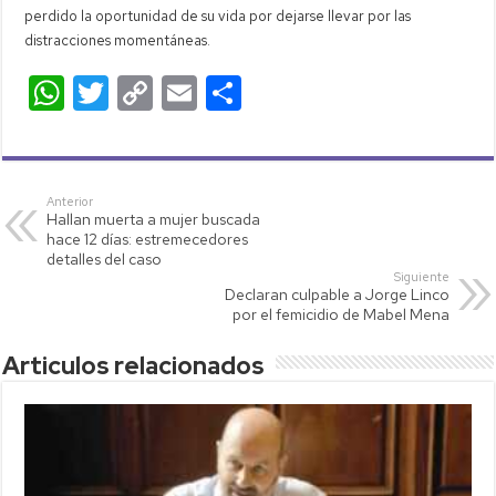
perdido la oportunidad de su vida por dejarse llevar por las
distracciones momentáneas.
W
T
C
E
C
h
wi
o
m
o
at
tt
p
ail
m
s
er
y
p
Anterior
Hallan muerta a mujer buscada
A
Li
ar
hace 12 días: estremecedores
p
nk
tir
detalles del caso
Siguiente
p
Declaran culpable a Jorge Linco
por el femicidio de Mabel Mena
Articulos relacionados