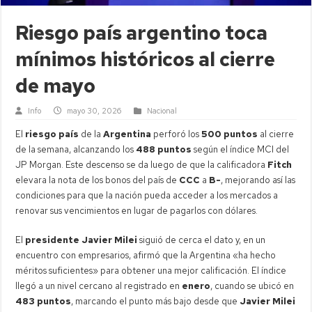
Riesgo país argentino toca
mínimos históricos al cierre
de mayo
Info
mayo 30, 2026
Nacional
El
riesgo país
de la
Argentina
perforó los
500 puntos
al cierre
de la semana, alcanzando los
488 puntos
según el índice MCI del
JP Morgan. Este descenso se da luego de que la calificadora
Fitch
elevara la nota de los bonos del país de
CCC
a
B-
, mejorando así las
condiciones para que la nación pueda acceder a los mercados a
renovar sus vencimientos en lugar de pagarlos con dólares.
El
presidente Javier Milei
siguió de cerca el dato y, en un
encuentro con empresarios, afirmó que la Argentina «ha hecho
méritos suficientes» para obtener una mejor calificación. El índice
llegó a un nivel cercano al registrado en
enero
, cuando se ubicó en
483 puntos
, marcando el punto más bajo desde que
Javier Milei