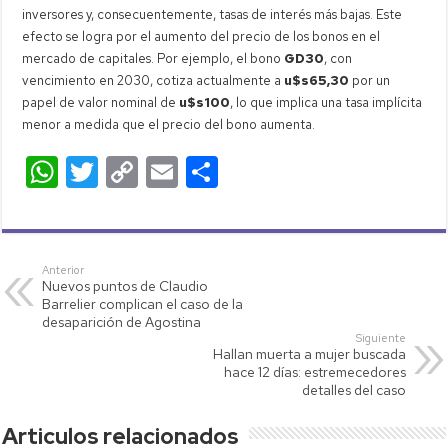
inversores y, consecuentemente, tasas de interés más bajas. Este
efecto se logra por el aumento del precio de los bonos en el
mercado de capitales. Por ejemplo, el bono
GD30
, con
vencimiento en 2030, cotiza actualmente a
u$s65,30
por un
papel de valor nominal de
u$s100
, lo que implica una tasa implícita
menor a medida que el precio del bono aumenta.
W
T
C
E
C
h
wi
o
m
o
at
tt
p
ail
m
s
er
y
p
Anterior
Nuevos puntos de Claudio
A
Li
ar
Barrelier complican el caso de la
p
nk
tir
desaparición de Agostina
Siguiente
p
Hallan muerta a mujer buscada
hace 12 días: estremecedores
detalles del caso
Articulos relacionados