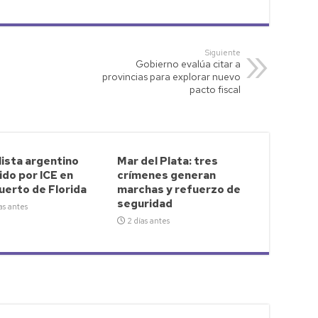
Siguiente
Gobierno evalúa citar a
provincias para explorar nuevo
pacto fiscal
ista argentino
Mar del Plata: tres
do por ICE en
crímenes generan
uerto de Florida
marchas y refuerzo de
seguridad
as antes
2 días antes