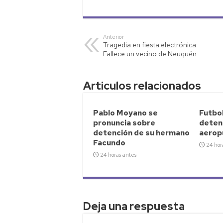
h
wi
o
m
o
at
tt
p
ail
m
s
er
y
p
Anterior
Tragedia en fiesta electrónica:
A
Li
ar
Fallece un vecino de Neuquén
p
nk
tir
p
Articulos relacionados
Pablo Moyano se
Futbol
pronuncia sobre
deteni
detención de su hermano
aerop
Facundo
24 hor
24 horas antes
Deja una respuesta