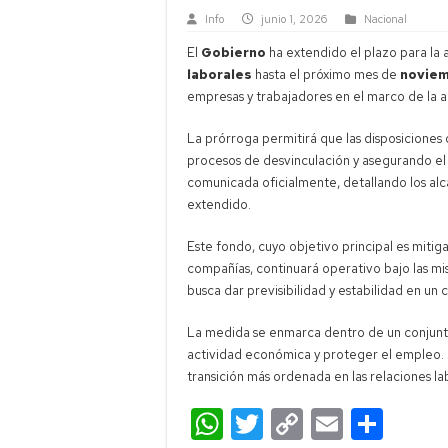
Info
junio 1, 2026
Nacional
El
Gobierno
ha extendido el plazo para la 
laborales
hasta el próximo mes de
novie
empresas y trabajadores en el marco de la a
La prórroga permitirá que las disposiciones d
procesos de desvinculación y asegurando el 
comunicada oficialmente, detallando los alc
extendido.
Este fondo, cuyo objetivo principal es mitiga
compañías, continuará operativo bajo las m
busca dar previsibilidad y estabilidad en un
La medida se enmarca dentro de un conjunt
actividad económica y proteger el empleo. 
transición más ordenada en las relaciones la
W
T
C
E
C