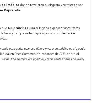
a del médico
donde revelaron su disgusto y su tristeza por
no Caprarola.
a
o que tenía
Silvina Luna
si llegaba a ganar
El hotel de los
n la tevé y del que se tuvo que ir por sus problemas de
ivir».
premio para poder usar ese dinero y ver a un médico que le podía
atilda, en
Poco Correctos,
en las tardes de
El 13, s
obre el
ilvina. Ella siempre era positiva y tenía tantas ganas de vivir»
,