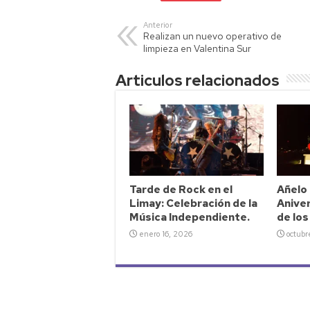
s
er
y
p
A
Li
ar
Anterior
Realizan un nuevo operativo de
p
nk
tir
limpieza en Valentina Sur
p
Articulos relacionados
Tarde de Rock en el
Añelo 
Limay: Celebración de la
Aniver
Música Independiente.
de lo
enero 16, 2026
octubr