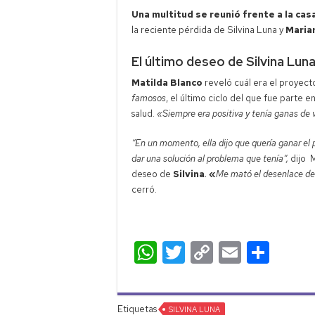
Una multitud se reunió frente a la cas
la reciente pérdida de Silvina Luna y
Maria
El último deseo de Silvina Lun
Matilda Blanco
reveló cuál era el proyect
famosos
, el último ciclo del que fue parte e
salud.
«Siempre era positiva y tenía ganas de v
“En un momento, ella dijo que quería ganar el 
dar una solución al problema que tenía”,
dijo M
deseo de
Silvina
.
«
Me mató el desenlace de S
cerró.
W
T
C
E
C
h
wi
o
m
o
at
tt
p
ail
m
Etiquetas
SILVINA LUNA