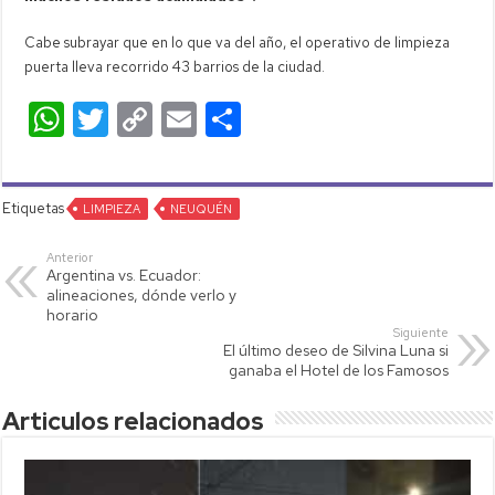
Cabe subrayar que en lo que va del año, el operativo de limpieza
puerta lleva recorrido 43 barrios de la ciudad.
W
T
C
E
C
h
wi
o
m
o
at
tt
p
ail
m
Etiquetas
s
LIMPIEZA
er
y
NEUQUÉN
p
A
Li
ar
Anterior
Argentina vs. Ecuador:
p
nk
tir
alineaciones, dónde verlo y
horario
p
Siguiente
El último deseo de Silvina Luna si
ganaba el Hotel de los Famosos
Articulos relacionados