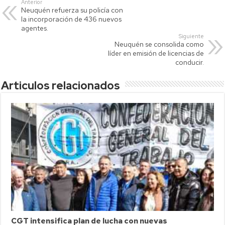
s
er
y
p
Anterior
Neuquén refuerza su policía con
A
Li
ar
la incorporación de 436 nuevos
p
nk
tir
agentes.
Siguiente
p
Neuquén se consolida como
líder en emisión de licencias de
conducir.
Articulos relacionados
CGT intensifica plan de lucha con nuevas