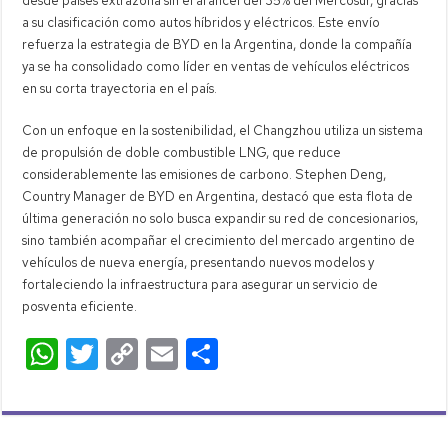
desde países extrazona sin el arancel del 35% del Mercosur, gracias
a su clasificación como autos híbridos y eléctricos. Este envío
refuerza la estrategia de BYD en la Argentina, donde la compañía
ya se ha consolidado como líder en ventas de vehículos eléctricos
en su corta trayectoria en el país.
Con un enfoque en la sostenibilidad, el Changzhou utiliza un sistema
de propulsión de doble combustible LNG, que reduce
considerablemente las emisiones de carbono. Stephen Deng,
Country Manager de BYD en Argentina, destacó que esta flota de
última generación no solo busca expandir su red de concesionarios,
sino también acompañar el crecimiento del mercado argentino de
vehículos de nueva energía, presentando nuevos modelos y
fortaleciendo la infraestructura para asegurar un servicio de
posventa eficiente.
W
T
C
E
C
h
wi
o
m
o
at
tt
p
ail
m