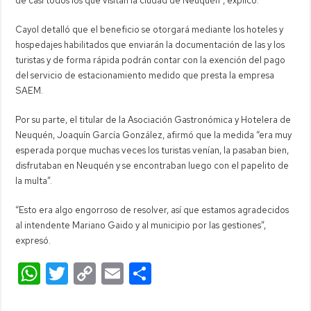
de casi todos los que visitan la ciudad de Neuquén”, explicó.
Cayol detalló que el beneficio se otorgará mediante los hoteles y
hospedajes habilitados que enviarán la documentación de las y los
turistas y de forma rápida podrán contar con la exención del pago
del servicio de estacionamiento medido que presta la empresa
SAEM.
Por su parte, el titular de la Asociación Gastronómica y Hotelera de
Neuquén, Joaquín García González, afirmó que la medida “era muy
esperada porque muchas veces los turistas venían, la pasaban bien,
disfrutaban en Neuquén y se encontraban luego con el papelito de
la multa”.
“Esto era algo engorroso de resolver, así que estamos agradecidos
al intendente Mariano Gaido y al municipio por las gestiones”,
expresó.
W
T
C
E
C
h
wi
o
m
o