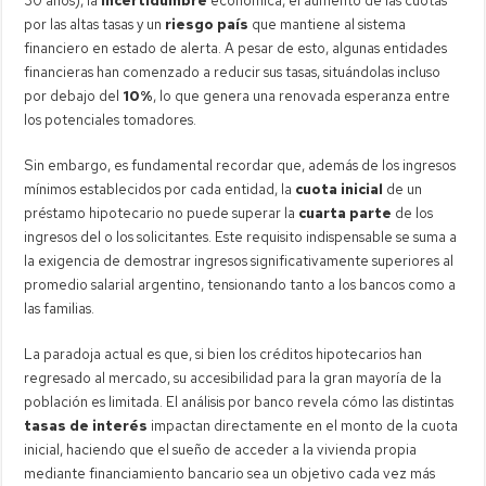
30 años), la
incertidumbre
económica, el aumento de las cuotas
por las altas tasas y un
riesgo país
que mantiene al sistema
financiero en estado de alerta. A pesar de esto, algunas entidades
financieras han comenzado a reducir sus tasas, situándolas incluso
por debajo del
10%
, lo que genera una renovada esperanza entre
los potenciales tomadores.
Sin embargo, es fundamental recordar que, además de los ingresos
mínimos establecidos por cada entidad, la
cuota inicial
de un
préstamo hipotecario no puede superar la
cuarta parte
de los
ingresos del o los solicitantes. Este requisito indispensable se suma a
la exigencia de demostrar ingresos significativamente superiores al
promedio salarial argentino, tensionando tanto a los bancos como a
las familias.
La paradoja actual es que, si bien los créditos hipotecarios han
regresado al mercado, su accesibilidad para la gran mayoría de la
población es limitada. El análisis por banco revela cómo las distintas
tasas de interés
impactan directamente en el monto de la cuota
inicial, haciendo que el sueño de acceder a la vivienda propia
mediante financiamiento bancario sea un objetivo cada vez más