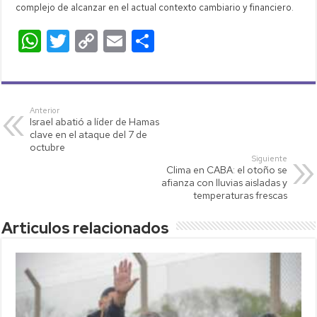
complejo de alcanzar en el actual contexto cambiario y financiero.
W
T
C
E
C
h
wi
o
m
o
at
tt
p
ail
m
s
er
y
p
Anterior
Israel abatió a líder de Hamas
A
Li
ar
clave en el ataque del 7 de
p
nk
tir
octubre
Siguiente
p
Clima en CABA: el otoño se
afianza con lluvias aisladas y
temperaturas frescas
Articulos relacionados