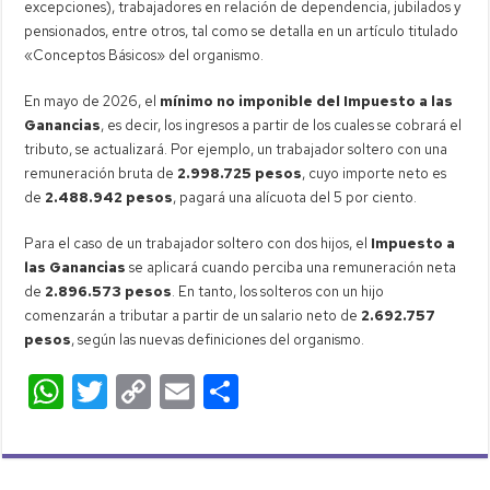
excepciones), trabajadores en relación de dependencia, jubilados y
pensionados, entre otros, tal como se detalla en un artículo titulado
«Conceptos Básicos» del organismo.
En mayo de 2026, el
mínimo no imponible del Impuesto a las
Ganancias
, es decir, los ingresos a partir de los cuales se cobrará el
tributo, se actualizará. Por ejemplo, un trabajador soltero con una
remuneración bruta de
2.998.725 pesos
, cuyo importe neto es
de
2.488.942 pesos
, pagará una alícuota del 5 por ciento.
Para el caso de un trabajador soltero con dos hijos, el
Impuesto a
las Ganancias
se aplicará cuando perciba una remuneración neta
de
2.896.573 pesos
. En tanto, los solteros con un hijo
comenzarán a tributar a partir de un salario neto de
2.692.757
pesos
, según las nuevas definiciones del organismo.
W
T
C
E
C
h
wi
o
m
o
at
tt
p
ail
m