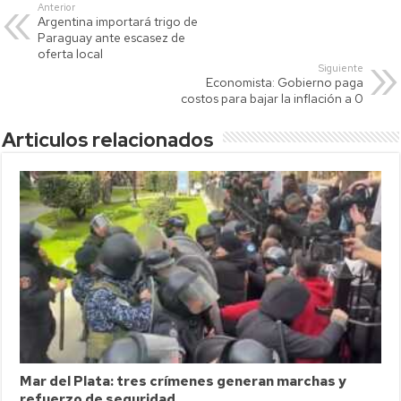
s
er
y
p
Anterior
Argentina importará trigo de
A
Li
ar
Paraguay ante escasez de
p
nk
tir
oferta local
Siguiente
p
Economista: Gobierno paga
costos para bajar la inflación a 0
Articulos relacionados
Mar del Plata: tres crímenes generan marchas y
refuerzo de seguridad