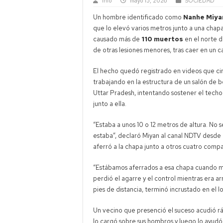
Info
mayo 15, 2026
SOCIEDAD
Un hombre identificado como
Nanhe Miya
que lo elevó varios metros junto a una chap
causado más de
110 muertos
en el norte d
de otras lesiones menores, tras caer en un 
El hecho quedó registrado en videos que cir
trabajando en la estructura de un salón de 
Uttar Pradesh, intentando sostener el techo
junto a ella.
“Estaba a unos 10 o 12 metros de altura. No
estaba”, declaró Miyan al canal NDTV desde
aferró a la chapa junto a otros cuatro comp
“Estábamos aferrados a esa chapa cuando me 
perdió el agarre y el control mientras era ar
pies de distancia, terminó incrustado en el
Un vecino que presenció el suceso acudió rá
lo cargó sobre sus hombros y luego lo ayudó