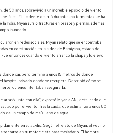
n
, de 50 años, sobrevivió a un increíble episodio de viento
a metálica. El incidente ocurrió durante una tormenta que ha
e la India. Miyan sufrió fracturas en brazos y piernas, además
campo inundado.
cularon en redes sociales. Miyan relató que se encontraba
bodas en construcción en la aldea de Bamiyana, estado de
. Fue entonces cuando el viento arrancó la chapa y lo elevó
 sé dónde caí, pero terminé a unos 15 metros de donde
 el hospital privado donde se recupera. Describió cómo se
añeros, quienes intentaban asegurarla.
arrasó junto con ella”, expresó Miyan a ANI, detallando que
rastrado por el viento. Tras la caída, que estima fue a unos 80
 lodo de un campo de maíz lleno de agua.
pidamente en su auxilio. Según el relato de Miyan, el vecino
 a sentarse en su motocicleta para trasladarlo. El hombre