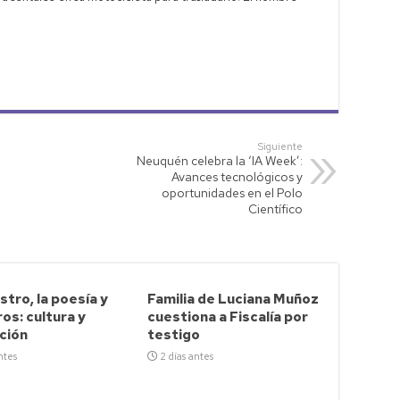
Siguiente
Neuquén celebra la ‘IA Week’:
Avances tecnológicos y
oportunidades en el Polo
Científico
istro, la poesía y
Familia de Luciana Muñoz
ros: cultura y
cuestiona a Fiscalía por
ción
testigo
ntes
2 días antes