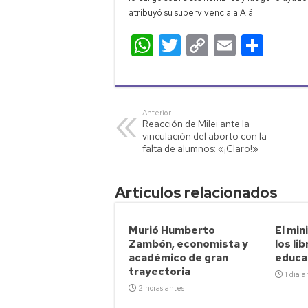
atribuyó su supervivencia a Alá.
W
T
C
E
C
h
wi
o
m
o
at
tt
p
ail
m
s
er
y
p
Anterior
Reacción de Milei ante la
A
Li
ar
vinculación del aborto con la
p
nk
tir
falta de alumnos: «¡Claro!»
p
Articulos relacionados
Murió Humberto
El min
Zambón, economista y
los lib
académico de gran
educa
trayectoria
1 día a
2 horas antes