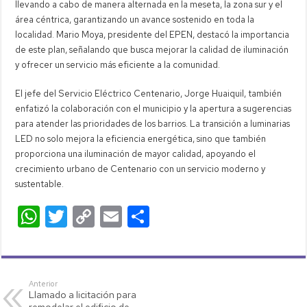
llevando a cabo de manera alternada en la meseta, la zona sur y el
área céntrica, garantizando un avance sostenido en toda la
localidad. Mario Moya, presidente del EPEN, destacó la importancia
de este plan, señalando que busca mejorar la calidad de iluminación
y ofrecer un servicio más eficiente a la comunidad.
El jefe del Servicio Eléctrico Centenario, Jorge Huaiquil, también
enfatizó la colaboración con el municipio y la apertura a sugerencias
para atender las prioridades de los barrios. La transición a luminarias
LED no solo mejora la eficiencia energética, sino que también
proporciona una iluminación de mayor calidad, apoyando el
crecimiento urbano de Centenario con un servicio moderno y
sustentable.
W
T
C
E
C
h
wi
o
m
o
at
tt
p
ail
m
s
er
y
p
Anterior
Llamado a licitación para
A
Li
ar
remodelar el edificio de