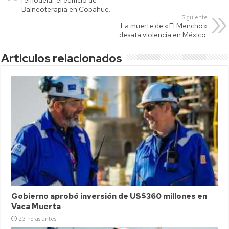
p
nk
tir
Balneoterapia en Copahue.
Siguiente
p
La muerte de «El Mencho»
desata violencia en México.
Articulos relacionados
Gobierno aprobó inversión de US$360 millones en
Vaca Muerta
23 horas antes