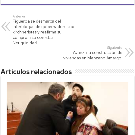
at
tt
p
ail
m
s
er
y
p
Anterior
Figueroa se desmarca del
A
Li
ar
interbloque de gobernadores no
p
nk
tir
kirchneristas y reafirma su
compromiso con «La
p
Neuquinidad.
Siguiente
Avanza la construcción de
viviendas en Manzano Amargo.
Articulos relacionados