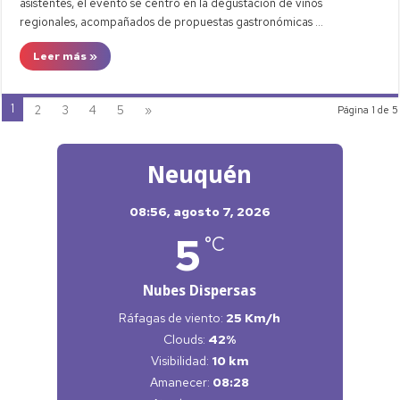
asistentes, el evento se centró en la degustación de vinos
regionales, acompañados de propuestas gastronómicas …
Leer más »
1
2
3
4
5
»
Página 1 de 5
Neuquén
08:56,
agosto 7, 2026
5
°C
Nubes Dispersas
Ráfagas de viento:
25 Km/h
Clouds:
42%
Visibilidad:
10 km
Amanecer:
08:28