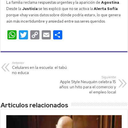
La familia reclama respuestas urgentes y la aparición de
Agostina
.
Desde la
Justicia
se les explicó que no se activa la
Alerta Sofía
porque «hay varios datos sobre dónde podría estar», lo que genera
aún más incertidumbre y ansiedad entre sus seres queridos.
W
T
C
E
C
h
wi
o
m
o
at
tt
p
ail
m
s
er
y
p
Anterior
Celulares en la escuela: el tabú
A
Li
ar
no educa
p
nk
tir
Siguiente
Apple Style Neuquén celebra 15
p
años: un hito para el comercio y
el empleo local
Articulos relacionados