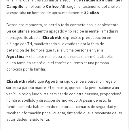
la familia, que la trasladó hasta la esquina de
Fragueiro y Juan del
Campillo
, en el barrio
Cofico
. Allí, según el testimonio del chofer,
la esperaba un hombre de aproximadamente
32 años
.
Desde ese momento, se perdió todo contacto con la adolescente.
Su
celular
se encuentra apagado y no recibe ni emite llamadas ni
mensajes. Su abuela,
Elizabeth
, expresó su preocupación en
diálogo con TN, manifestando su extrañeza por la falta de
detención del hombre que fue la última persona en ver a
Agostina
. «Ella no se manejaba sola nunca», afirmó la abuela,
quien también aclaró que el chofer del remis es una persona
conocida por la familia.
Elizabeth
relató que
Agostina
dijo que iba a buscar un regalo
sorpresa para su madre. El remisero, que vio a la joven subirse a un
vehículo rojo y luego irse caminando con otra persona, proporcionó
nombre, apellido y dirección del individuo. A pesar de esto, la
familia lamenta haber tenido que buscar cámaras de seguridad y
recabar información por su cuenta, sintiendo que la respuesta de las
autoridades ha sido lenta.