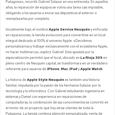
Patagonia», recordó Gabriel Salazar en una entrevista. En aquellos
años, la reparación de equipos se volvía una tarea casi imposible,
obligando a los usuarios a enviar sus dispositivos al exterior o
reemplazarlos por completo.
Inicialmente bajo el nombre
Apple Service Neuquén
y enfocada
en reparaciones, la tienda evolucionó para convertirse en un local
integral dedicado al 100% al universo Apple. «Decidimos
personalizarnos y trabajar exclusivamente con el ecosistema Apple,
no hacer multimarca», explicó Gabriel. Esta apuesta por la
especialización permitió que el local, ubicado en
La Rioja 309
en
pleno centro de Neuquén capital, se transformara en un verdadero
referente para usuarios de
iPhone
,
Mac
,
iPad
y
Apple Watch
.
La historia de
Apple Style Neuquén
es también una historia
familiar, impulsada por la pasión de los hermanos Salazar por la
tecnología y la informática. Con Gabriel estudiando ingeniería en
sistemas y Daniel con experiencia en reparaciones de
computadoras, la combinación de sus conocimientos se convirtió en
el motor de un proyecto que hoy atrae clientes de toda la
Patagonia. La tienda combina atención personalizada, venta de