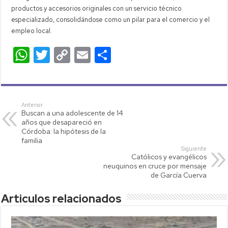
productos y accesorios originales con un servicio técnico
especializado, consolidándose como un pilar para el comercio y el
empleo local.
W
T
C
E
C
h
wi
o
m
o
at
tt
p
ail
m
s
er
y
p
Anterior
Buscan a una adolescente de 14
A
Li
ar
años que desapareció en
p
nk
tir
Córdoba: la hipótesis de la
familia
p
Siguiente
Católicos y evangélicos
neuquinos en cruce por mensaje
de García Cuerva
Articulos relacionados