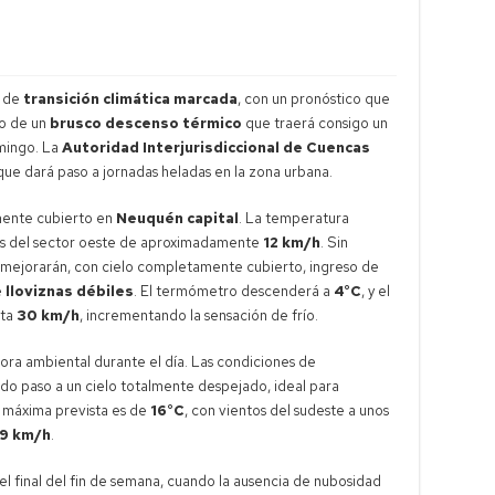
a de
transición climática marcada
, con un pronóstico que
o de un
brusco descenso térmico
que traerá consigo un
omingo. La
Autoridad Interjurisdiccional de Cuencas
l que dará paso a jornadas heladas en la zona urbana.
mente cubierto en
Neuquén capital
. La temperatura
ves del sector oeste de aproximadamente
12 km/h
. Sin
smejorarán, con cielo completamente cubierto, ingreso de
e
lloviznas débiles
. El termómetro descenderá a
4°C
, y el
sta
30 km/h
, incrementando la sensación de frío.
ora ambiental durante el día. Las condiciones de
ndo paso a un cielo totalmente despejado, ideal para
a máxima prevista es de
16°C
, con vientos del sudeste a unos
9 km/h
.
 el final del fin de semana, cuando la ausencia de nubosidad