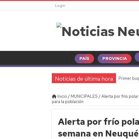
Login
PAÍS
PROVINCIA
Noticias de última hora
Primer buq
Inicio
/
MUNICIPALES
/
Alerta por frío pol
para la población
Alerta por frío pol
semana en Neuqué