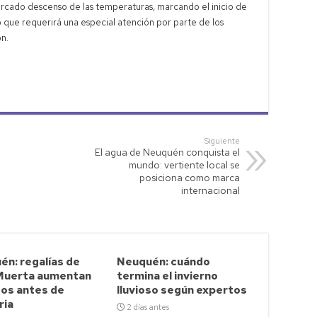
arcado descenso de las temperaturas, marcando el inicio de
o que requerirá una especial atención por parte de los
n.
Siguiente
El agua de Neuquén conquista el
mundo: vertiente local se
posiciona como marca
internacional
én: regalías de
Neuquén: cuándo
Muerta aumentan
termina el invierno
sos antes de
lluvioso según expertos
ria
2 días antes