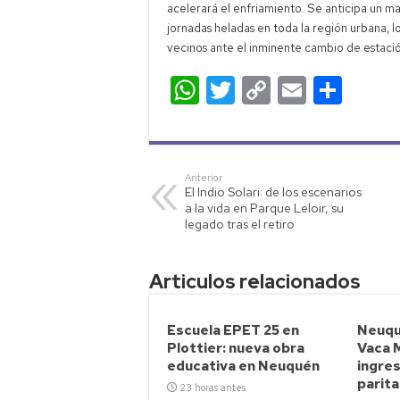
acelerará el enfriamiento. Se anticipa un m
jornadas heladas en toda la región urbana, l
vecinos ante el inminente cambio de estació
W
T
C
E
C
h
wi
o
m
o
at
tt
p
ail
m
s
er
y
p
Anterior
El Indio Solari: de los escenarios
A
Li
ar
a la vida en Parque Leloir, su
p
nk
tir
legado tras el retiro
p
Articulos relacionados
Escuela EPET 25 en
Neuqu
Plottier: nueva obra
Vaca 
educativa en Neuquén
ingre
parita
23 horas antes