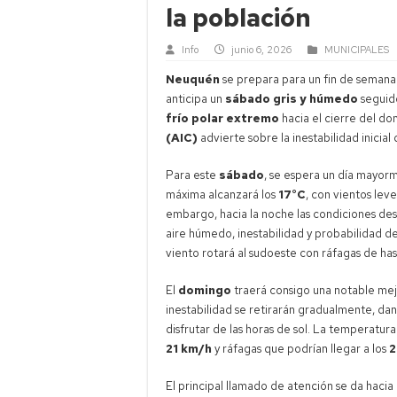
la población
Info
junio 6, 2026
MUNICIPALES
Neuquén
se prepara para un fin de seman
anticipa un
sábado gris y húmedo
seguid
frío polar extremo
hacia el cierre del d
(AIC)
advierte sobre la inestabilidad inicia
Para este
sábado
, se espera un día mayor
máxima alcanzará los
17°C
, con vientos le
embargo, hacia la noche las condiciones de
aire húmedo, inestabilidad y probabilidad d
viento rotará al sudoeste con ráfagas de ha
El
domingo
traerá consigo una notable mej
inestabilidad se retirarán gradualmente, da
disfrutar de las horas de sol. La temperatur
21 km/h
y ráfagas que podrían llegar a los
2
El principal llamado de atención se da hacia