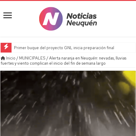
Primer buque del proyecto GNL inicia preparación final
Inicio
/
MUNICIPALES
/
Alerta naranja en Neuquén: nevadas, lluvias
fuertes y viento complican el inicio del fin de semana largo