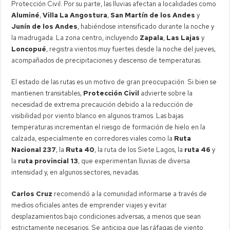
Protección Civil. Por su parte, las lluvias afectan a localidades como
Aluminé
,
Villa La Angostura
,
San Martín de los Andes
y
Junín de los Andes
, habiéndose intensificado durante la noche y
la madrugada. La zona centro, incluyendo
Zapala
,
Las Lajas
y
Loncopué
, registra vientos muy fuertes desde la noche del jueves,
acompañados de precipitaciones y descenso de temperaturas.
El estado de las rutas es un motivo de gran preocupación. Si bien se
mantienen transitables,
Protección Civil
advierte sobre la
necesidad de extrema precaución debido a la reducción de
visibilidad por viento blanco en algunos tramos. Las bajas
temperaturas incrementan el riesgo de formación de hielo en la
calzada, especialmente en corredores viales como la
Ruta
Nacional 237
, la
Ruta 40
, la ruta de los Siete Lagos, la
ruta 46
y
la
ruta provincial 13
, que experimentan lluvias de diversa
intensidad y, en algunos sectores, nevadas.
Carlos Cruz
recomendó a la comunidad informarse a través de
medios oficiales antes de emprender viajes y evitar
desplazamientos bajo condiciones adversas, a menos que sean
estrictamente necesarios. Se anticipa que las ráfagas de viento