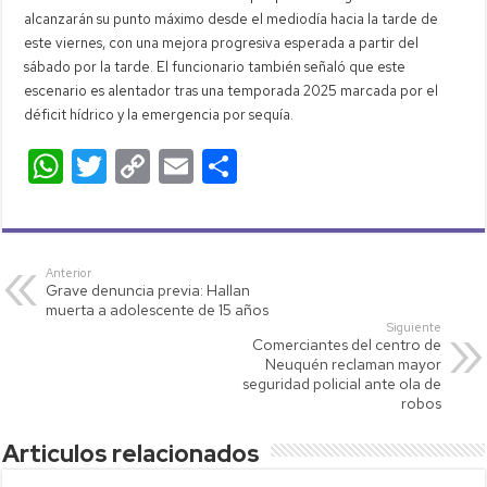
alcanzarán su punto máximo desde el mediodía hacia la tarde de
este viernes, con una mejora progresiva esperada a partir del
sábado por la tarde. El funcionario también señaló que este
escenario es alentador tras una temporada 2025 marcada por el
déficit hídrico y la emergencia por sequía.
W
T
C
E
C
h
wi
o
m
o
at
tt
p
ail
m
s
er
y
p
Anterior
Grave denuncia previa: Hallan
A
Li
ar
muerta a adolescente de 15 años
p
nk
tir
Siguiente
Comerciantes del centro de
p
Neuquén reclaman mayor
seguridad policial ante ola de
robos
Articulos relacionados