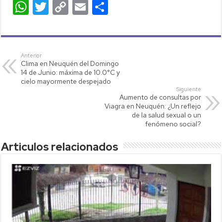
W
T
C
E
C
h
wi
o
m
o
at
tt
p
ail
m
s
er
y
p
Anterior
Clima en Neuquén del Domingo
A
Li
ar
14 de Junio: máxima de 10.0°C y
p
nk
tir
cielo mayormente despejado
Siguiente
p
Aumento de consultas por
Viagra en Neuquén: ¿Un reflejo
de la salud sexual o un
fenómeno social?
Articulos relacionados