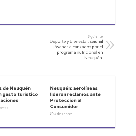
Siguiente
Deporte y Bienestar: seis mil
jóvenes alcanzados por el
programa nutricional en
Neuquén.
s de Neuquén
Neuquén: aerolíneas
n gasto turístico
lideran reclamos ante
caciones
Protección al
Consumidor
 antes
4 días antes