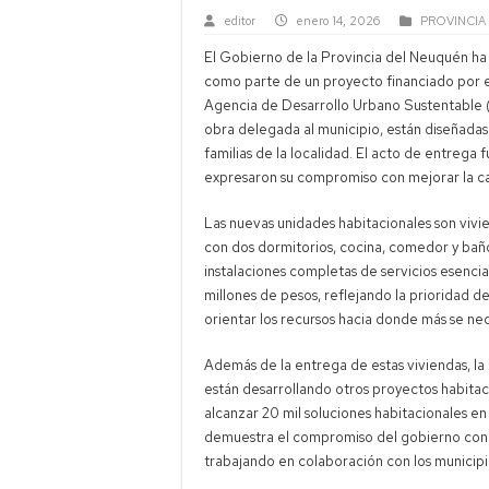
editor
enero 14, 2026
PROVINCIA
El Gobierno de la Provincia del Neuquén ha
como parte de un proyecto financiado por el
Agencia de Desarrollo Urbano Sustentable (
obra delegada al municipio, están diseñadas 
familias de la localidad. El acto de entreg
expresaron su compromiso con mejorar la ca
Las nuevas unidades habitacionales son viv
con dos dormitorios, cocina, comedor y baño
instalaciones completas de servicios esencia
millones de pesos, reflejando la prioridad d
orientar los recursos hacia donde más se nec
Además de la entrega de estas viviendas, la 
están desarrollando otros proyectos habitaci
alcanzar 20 mil soluciones habitacionales en
demuestra el compromiso del gobierno con el
trabajando en colaboración con los municipi