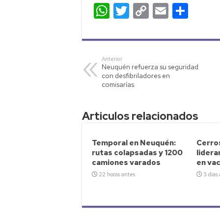
W
T
C
E
C
h
wi
o
m
o
at
tt
p
ail
m
s
er
y
p
Anterior
Neuquén refuerza su seguridad
A
Li
ar
con desfibriladores en
p
nk
tir
comisarías.
p
Articulos relacionados
Temporal en Neuquén:
Cerro
rutas colapsadas y 1200
lidera
camiones varados
en va
22 horas antes
3 días