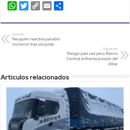
W
T
C
E
C
h
wi
o
m
o
at
tt
p
ail
m
s
er
y
p
Anterior
Neuquén reactiva parador
A
Li
ar
nocturno tras ola polar
p
nk
tir
Siguiente
Riesgo país cae pero Banco
p
Central enfrenta presión del
dólar
Articulos relacionados