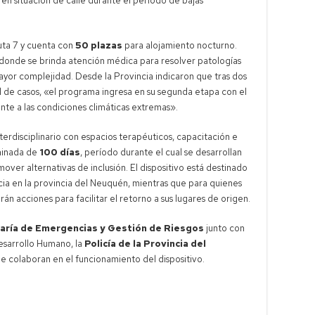
 en situación de calle durante el período de bajas
ruta 7 y cuenta con
50 plazas
para alojamiento nocturno.
donde se brinda atención médica para resolver patologías
yor complejidad. Desde la Provincia indicaron que tras dos
l de casos, «el programa ingresa en su segunda etapa con el
ente a las condiciones climáticas extremas».
disciplinario con espacios terapéuticos, capacitación e
rminada de
100 días
, período durante el cual se desarrollan
over alternativas de inclusión. El dispositivo está destinado
cia en la provincia del Neuquén, mientras que para quienes
rán acciones para facilitar el retorno a sus lugares de origen.
aría de Emergencias y Gestión de Riesgos
junto con
Desarrollo Humano, la
Policía de la Provincia del
que colaboran en el funcionamiento del dispositivo.