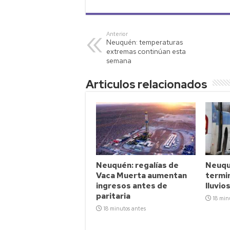
at
tt
p
ail
m
s
er
y
p
Anterior
Neuquén: temperaturas
A
Li
ar
extremas continúan esta
p
nk
tir
semana
p
Articulos relacionados
Neuquén: regalías de
Neuqu
Vaca Muerta aumentan
termin
ingresos antes de
lluvio
paritaria
18 min
18 minutos antes