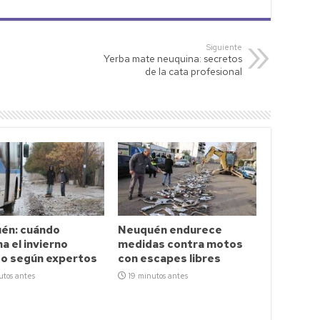
Siguiente
Yerba mate neuquina: secretos
de la cata profesional
én: cuándo
Neuquén endurece
a el invierno
medidas contra motos
so según expertos
con escapes libres
utos antes
19 minutos antes