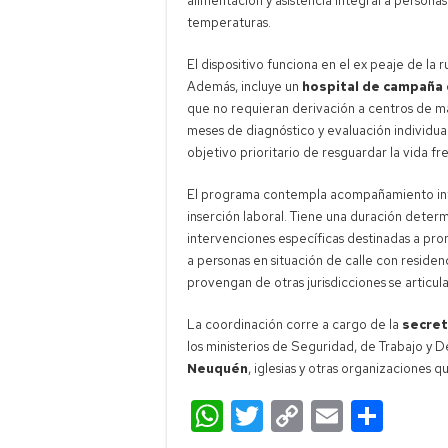
alimentación y asistencia integral a personas
temperaturas.
El dispositivo funciona en el ex peaje de la 
Además, incluye un
hospital de campaña
que no requieran derivación a centros de ma
meses de diagnóstico y evaluación individua
objetivo prioritario de resguardar la vida fr
El programa contempla acompañamiento inter
inserción laboral. Tiene una duración dete
intervenciones específicas destinadas a prom
a personas en situación de calle con residen
provengan de otras jurisdicciones se articula
La coordinación corre a cargo de la
secret
los ministerios de Seguridad, de Trabajo y 
Neuquén
, iglesias y otras organizaciones 
W
T
C
E
C
h
wi
o
m
o