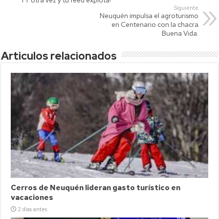
p
nk
tir
Siguiente
Neuquén impulsa el agroturismo
p
en Centenario con la chacra
Buena Vida.
Articulos relacionados
Cerros de Neuquén lideran gasto turístico en
vacaciones
2 días antes