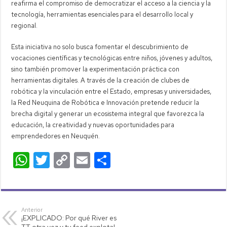
reafirma el compromiso de democratizar el acceso a la ciencia y la
tecnología, herramientas esenciales para el desarrollo local y
regional.
Esta iniciativa no solo busca fomentar el descubrimiento de
vocaciones científicas y tecnológicas entre niños, jóvenes y adultos,
sino también promover la experimentación práctica con
herramientas digitales. A través de la creación de clubes de
robótica y la vinculación entre el Estado, empresas y universidades,
la Red Neuquina de Robótica e Innovación pretende reducir la
brecha digital y generar un ecosistema integral que favorezca la
educación, la creatividad y nuevas oportunidades para
emprendedores en Neuquén.
W
T
C
E
C
h
wi
o
m
o
at
tt
p
ail
m
s
er
y
p
Anterior
¡EXPLICADO: Por qué River es
A
Li
ar
TT otra vez y tu feed explota!