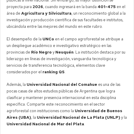
públicas a nivel nacional. Sin embargo, su mayor distinción se
proyecta para
2026
, cuando ingresará en la banda
401-475
en el
área de
Agricultura y Silvicultura
, un reconocimiento global a la
investigación y producción científica de sus facultades e institutos,
ubicándola entre las mejores del mundo en este rubro.
El desempeño de la
UNCo
en el campo agroforestal se atribuye a
un despliegue académico e investigativo estratégico en las
provincias de
Río Negro
y
Neuquén
. La institución destaca por su
liderazgo en líneas de investigación, vanguardia tecnológica y
servicios de transferencia tecnológica, elementos clave
considerados por el
ranking QS
.
Además, la
Universidad Nacional del Comahue
es una de las
pocas casas de altos estudios públicas de Argentina que logra
clasificar y mantener presencia internacional en esta disciplina
específica. Comparte este reconocimiento en el sector
agroforestal con instituciones como la
Universidad de Buenos
Aires (UBA)
, la
Universidad Nacional de La Plata (UNLP)
y la
Universidad Nacional de Mar del Plata
.