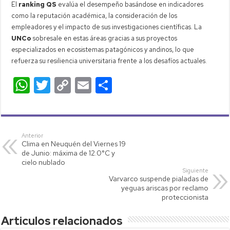
El
ranking QS
evalúa el desempeño basándose en indicadores
como la reputación académica, la consideración de los
empleadores y el impacto de sus investigaciones científicas. La
UNCo
sobresale en estas áreas gracias a sus proyectos
especializados en ecosistemas patagónicos y andinos, lo que
refuerza su resiliencia universitaria frente a los desafíos actuales.
W
T
C
E
C
h
wi
o
m
o
at
tt
p
ail
m
s
er
y
p
Anterior
Clima en Neuquén del Viernes 19
A
Li
ar
de Junio: máxima de 12.0°C y
p
nk
tir
cielo nublado
Siguiente
p
Varvarco suspende pialadas de
yeguas ariscas por reclamo
proteccionista
Articulos relacionados