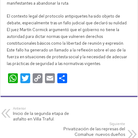
manifestantes a abandonar la ruta.
El contexto legal del protocolo antipiquetes ha sido objeto de
debate, especialmente tras un fallo judicial que declaró su nulidad.
El juez Martín Cormick argumentó que el gobierno no tiene la
autoridad para dictar normas que vulneren derechos
constitucionales básicos como la libertad de reunión y expresión.
Este fallo ha generado un llamado a la reflexión sobre el uso de la
fuerza en situaciones de protesta social y la necesidad de adecuar
las prácticas de seguridad a las normativas vigentes.
W
T
C
E
C
h
wi
o
m
o
at
tt
p
ail
m
s
er
y
p
Anterior
Inicio de la segunda etapa de
A
Li
ar
asfalto en Villa Traful.
p
nk
tir
Siguiente
Privatización de las represas del
p
Comahue: nuevos dueños