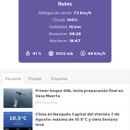
Nubes
Ráfagas de viento:
72 Km/h
Clouds:
100%
Visibilidad:
10 km
Amanecer:
08:28
Atardecer:
18:47
41 %
1002 mb
48 Km/h
Reciente
Popular
Etiquetas
Primer buque GNL inicia preparación final en
Vaca Muerta
10 horas antes
Clima en Neuquén Capital del Viernes 7 de
Agosto: máxima de 10.5°C y cielo llovizna
leve