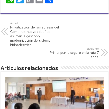
h
wi
o
m
o
at
tt
p
ail
m
s
er
y
p
Anterior
Privatización de las represas del
A
Li
ar
Comahue: nuevos dueños
p
nk
tir
asumen la gestión y
modernización del sistema
p
hidroeléctrico.
Siguiente
Primer punto seguro en la ruta 7
Lagos.
Articulos relacionados