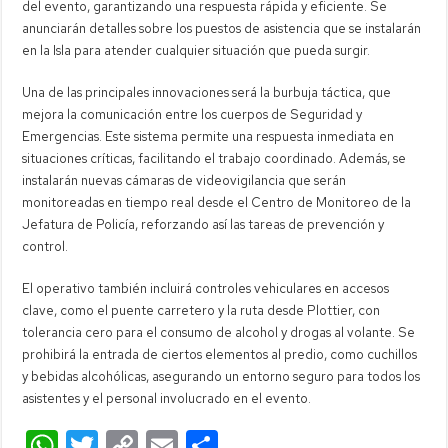
del evento, garantizando una respuesta rápida y eficiente. Se
anunciarán detalles sobre los puestos de asistencia que se instalarán
en la Isla para atender cualquier situación que pueda surgir.
Una de las principales innovaciones será la burbuja táctica, que
mejora la comunicación entre los cuerpos de Seguridad y
Emergencias. Este sistema permite una respuesta inmediata en
situaciones críticas, facilitando el trabajo coordinado. Además, se
instalarán nuevas cámaras de videovigilancia que serán
monitoreadas en tiempo real desde el Centro de Monitoreo de la
Jefatura de Policía, reforzando así las tareas de prevención y
control.
El operativo también incluirá controles vehiculares en accesos
clave, como el puente carretero y la ruta desde Plottier, con
tolerancia cero para el consumo de alcohol y drogas al volante. Se
prohibirá la entrada de ciertos elementos al predio, como cuchillos
y bebidas alcohólicas, asegurando un entorno seguro para todos los
asistentes y el personal involucrado en el evento.
W
T
C
E
C