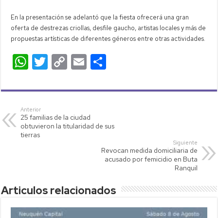
En la presentación se adelantó que la fiesta ofrecerá una gran
oferta de destrezas criollas, desfile gaucho, artistas locales y más de
propuestas artísticas de diferentes géneros entre otras actividades.
W
T
C
E
C
h
wi
o
m
o
at
tt
p
ail
m
s
er
y
p
Anterior
25 familias de la ciudad
A
Li
ar
obtuvieron la titularidad de sus
p
nk
tir
tierras
Siguiente
p
Revocan medida domiciliaria de
acusado por femicidio en Buta
Ranquil
Articulos relacionados