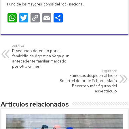
a uno de los mayores íconos del rock nacional.
W
T
C
E
C
h
wi
o
m
o
at
tt
p
ail
m
s
er
y
p
Anterior
El segundo detenido por el
A
Li
ar
femicidio de Agostina Vega y un
p
nk
tir
antecedente familiar marcado
por otro crimen
p
Siguiente
Famosos despiden al Indio
Solari: el dolor de Echarri, María
Becerra y más figuras del
espectáculo
Articulos relacionados