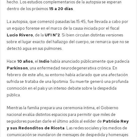
hecho. Los estudios complementarios de la autopsia se esperan
dentro de los próximos
15 a 20 días
.
La autopsia, que comenzó pasadas las 15.45, fue llevada a cabo por
un equipo forense en el marco de la causa iniciada por el fiscal
Lucio Rivero
, de la
UFI N°2
. Si bien circulan distintas versiones
sobre el lugar exacto del hallazgo del cuerpo, se remarca que no se
detectó agua en sus pulmones.
Hace
10 años
, el
Indio
había anunciado públicamente que padecía
Parkinson
, una enfermedad neurodegenerativa crónica. En
febrero de este año, su entorno había aclarado que una afectación
sufrida se trataba de una lipotimia. Su muerte generó una profunda
conmoción en el país y un intenso debate sobre la despedida
pública.
Mientras la familia prepara una ceremonia íntima, el Gobierno
nacional evalúa distintos espacios para permitir que miles de
seguidores puedan darle el último adiós al exlíder de
Patricio Rey
y sus Redonditos de Ricota
. Las redes sociales y los medios de
comunicación se inundaron de mensajes de despedida y homenajes