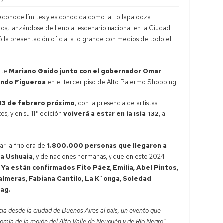
D
econoce límites y es conocida como la Lollapalooza
os, lanzándose de lleno al escenario nacional en la Ciudad
la presentación oficial a lo grande con medios de todo el
nte
Mariano Gaido junto con el gobernador Omar
ando Figueroa
en el tercer piso de Alto Palermo Shopping.
 13 de febrero próximo
, con la presencia de artistas
s, y en su 11° edición
volverá a estar en la Isla 132
, a
.
r la friolera de
1.800.000 personas que llegaron a
 a Ushuaia
, y de naciones hermanas, y que en este 2024
Ya están confirmados Fito Páez, Emilia, Abel Pintos,
Palmeras, Fabiana Cantilo, La K´onga, Soledad
bag.
cia desde la ciudad de Buenos Aires al país, un evento que
omía de la región del Alto Valle de Neuquén y de Río Negro”,