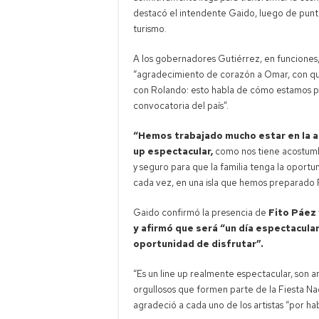
destacó el intendente Gaido, luego de puntu
turismo.
A los gobernadores Gutiérrez, en funciones,
“agradecimiento de corazón a Omar, con qui
con Rolando: esto habla de cómo estamos p
convocatoria del país”.
“Hemos trabajado mucho estar en la ag
up espectacular,
como nos tiene acostumbra
y seguro para que la familia tenga la oport
cada vez, en una isla que hemos preparado Pr
Gaido confirmó la presencia de
Fito Páez 
y afirmó que será “un día espectacula
oportunidad de disfrutar”.
“Es un line up realmente espectacular, son 
orgullosos que formen parte de la Fiesta Nac
agradeció a cada uno de los artistas “por h