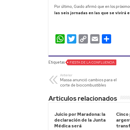
Por último, Gaido afirmó que en los próximo
las seis jornadas en las que se vivirá e
W
T
C
E
C
h
wi
o
m
o
at
tt
p
ail
m
Etiquetas
s
FIESTA DE LA CONFLUENCIA
er
y
p
A
Li
ar
Anterior
Massa anunció cambios para el
p
nk
tir
corte de biocombustibles
p
Articulos relacionados
Juicio por Maradona: la
Cinco
declaración de la Junta
argen
Médica será
transf