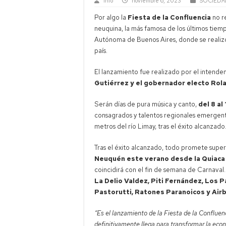
Info
noviembre 6, 2023
SOCIEDA
Por algo la
Fiesta de la Confluencia
no r
neuquina, la más famosa de los últimos tiemp
Autónoma de Buenos Aires, donde se realizó 
país.
El lanzamiento fue realizado por el intende
Gutiérrez y el gobernador electo Rol
Serán días de pura música y canto,
del 8 al
consagrados y talentos regionales emergente
metros del río Limay, tras el éxito alcanzado
Tras el éxito alcanzado, todo promete supera
Neuquén este verano desde la Quiaca
coincidirá con el fin de semana de Carnaval.
La Delio Valdez, Piti Fernández, Los 
Pastorutti, Ratones Paranoicos y Air
“Es el lanzamiento de la Fiesta de la Confluen
definitivamente llega para transformar la econ