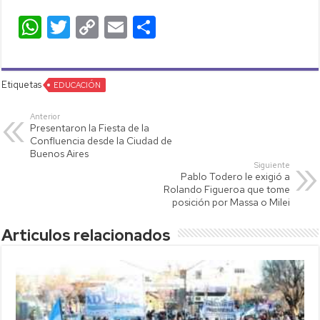
W
T
C
E
C
h
wi
o
m
o
at
tt
p
ail
m
Etiquetas
s
EDUCACIÓN
er
y
p
A
Li
ar
Anterior
Presentaron la Fiesta de la
p
nk
tir
Confluencia desde la Ciudad de
Buenos Aires
p
Siguiente
Pablo Todero le exigió a
Rolando Figueroa que tome
posición por Massa o Milei
Articulos relacionados