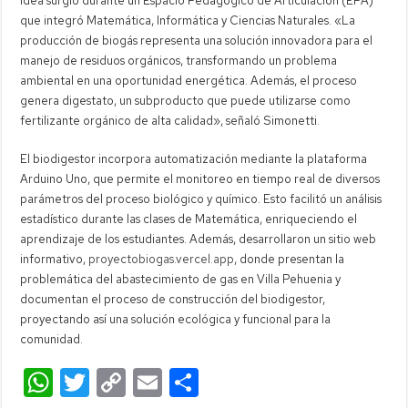
idea surgió durante un Espacio Pedagógico de Articulación (EPA)
que integró Matemática, Informática y Ciencias Naturales. «La
producción de biogás representa una solución innovadora para el
manejo de residuos orgánicos, transformando un problema
ambiental en una oportunidad energética. Además, el proceso
genera digestato, un subproducto que puede utilizarse como
fertilizante orgánico de alta calidad», señaló Simonetti.
El biodigestor incorpora automatización mediante la plataforma
Arduino Uno, que permite el monitoreo en tiempo real de diversos
parámetros del proceso biológico y químico. Esto facilitó un análisis
estadístico durante las clases de Matemática, enriqueciendo el
aprendizaje de los estudiantes. Además, desarrollaron un sitio web
informativo,
proyectobiogas.vercel.app
, donde presentan la
problemática del abastecimiento de gas en Villa Pehuenia y
documentan el proceso de construcción del biodigestor,
proyectando así una solución ecológica y funcional para la
comunidad.
W
T
C
E
C