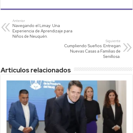
h
wi
o
m
o
at
tt
p
ail
m
s
er
y
p
Anterior
Navegando el Limay: Una
A
Li
ar
Experiencia de Aprendizaje para
p
nk
tir
Niños de Neuquén.
Siguiente
p
Cumpliendo Sueños: Entregan
Nuevas Casas a Familias de
Senillosa.
Articulos relacionados