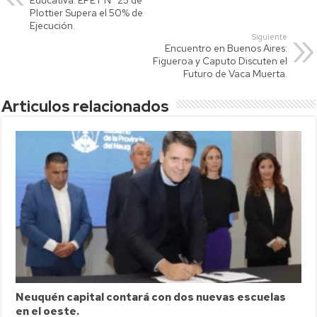
p
nk
tir
Plottier Supera el 50% de
Ejecución.
p
Siguiente
Encuentro en Buenos Aires:
Figueroa y Caputo Discuten el
Futuro de Vaca Muerta.
Articulos relacionados
Neuquén capital contará con dos nuevas escuelas
en el oeste.