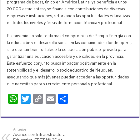
programa de becas, único en América Latina, ya beneficia a unos
20.000 estudiantes y se financia con contribuciones de diversas
empresas e instituciones, reforzando las oportunidades educativas
en todos los niveles y áreas de formación técnica y profesional.
El convenio no solo reafirma el compromiso de Pampa Energía con
la educación y el desarrollo social en las comunidades donde opera,
sino que también fortalece la colaboración público-privada para
garantizar una educación accesible y de calidad en la provincia.
Este esfuerzo conjunto busca impactar positivamente en la
sostenibilidad y el desarrollo socioeducativo de Neuquén,
asegurando que más jóvenes puedan acceder a las oportunidades
que necesitan para su crecimiento personal y profesional.
W
T
C
E
C
h
wi
o
m
o
at
tt
p
ail
m
s
er
y
p
Anterior
Avances en Infraestructura
A
Li
ar
Educativa: EPET N° 25 de