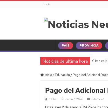
Login
PAÍS
PROVINCIA
Noticias de última hora
Clima en N
Inicio
/
Educación
/
Pago del Adicional Doc
Pago del Adiciona
editor
enero 7, 2026
Educación
Este jueves 8 de enero, el 84,7% de los doce