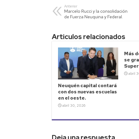
s
er
y
p
Anterior
Marcelo Rucci y la consolidación
A
Li
ar
de Fuerza Neuquina y Federal.
p
nk
tir
p
Articulos relacionados
Más d
se gra
Superi
abril 
Neuquén capital contará
con dos nuevas escuelas
en el oeste.
abril 30, 2026
Deja una respuesta