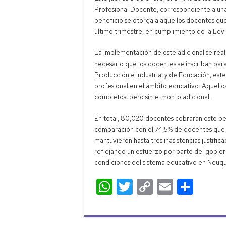
Profesional Docente, correspondiente a una
beneficio se otorga a aquellos docentes que n
último trimestre, en cumplimiento de la Ley
La implementación de este adicional se real
necesario que los docentes se inscriban para
Producción e Industria, y de Educación, est
profesional en el ámbito educativo. Aquellos
completos, pero sin el monto adicional.
En total, 80,020 docentes cobrarán este be
comparación con el 74,5% de docentes que lo
mantuvieron hasta tres inasistencias justifi
reflejando un esfuerzo por parte del gobier
condiciones del sistema educativo en Neuq
W
T
C
E
C
h
wi
o
m
o
at
tt
p
ail
m