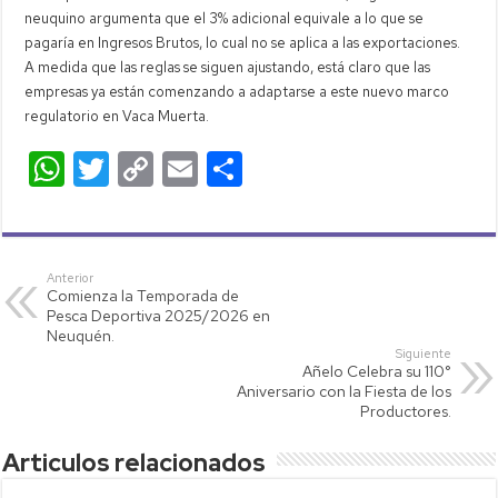
neuquino argumenta que el 3% adicional equivale a lo que se
pagaría en Ingresos Brutos, lo cual no se aplica a las exportaciones.
A medida que las reglas se siguen ajustando, está claro que las
empresas ya están comenzando a adaptarse a este nuevo marco
regulatorio en Vaca Muerta.
W
T
C
E
C
h
wi
o
m
o
at
tt
p
ail
m
s
er
y
p
Anterior
Comienza la Temporada de
A
Li
ar
Pesca Deportiva 2025/2026 en
p
nk
tir
Neuquén.
Siguiente
p
Añelo Celebra su 110°
Aniversario con la Fiesta de los
Productores.
Articulos relacionados