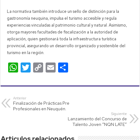
La normativa también introduce un sello de distinción para la
gastronomía neuquina, impulsa el turismo accesible y regula
experiencias vinculadas al patrimonio cultural y natural. Asimismo,
otorga mayores facultades de fiscalización a la autoridad de
aplicación, quien gestionará toda la infraestructura turística
provincial, asegurando un desarrollo organizado y sostenible del
turismo en la región.
W
T
C
E
C
h
wi
o
m
o
at
tt
p
ail
m
s
er
y
p
Anterior
Finalización de Prácticas Pre
A
Li
ar
Profesionales en Neuquén.
p
nk
tir
Siguiente
Lanzamiento del Concurso de
p
Talento Joven “NQN LATE”
Articulos relacionados