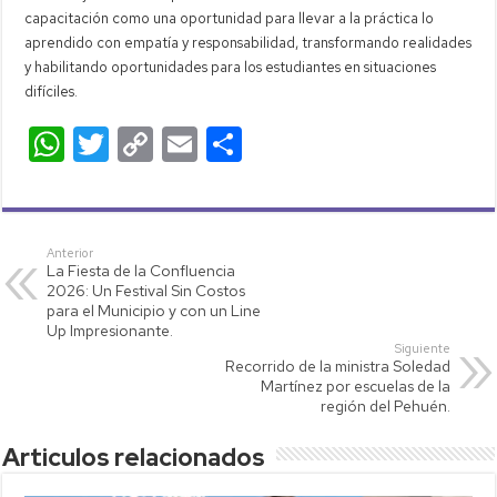
capacitación como una oportunidad para llevar a la práctica lo
aprendido con empatía y responsabilidad, transformando realidades
y habilitando oportunidades para los estudiantes en situaciones
difíciles.
W
T
C
E
C
h
wi
o
m
o
at
tt
p
ail
m
s
er
y
p
Anterior
La Fiesta de la Confluencia
A
Li
ar
2026: Un Festival Sin Costos
p
nk
tir
para el Municipio y con un Line
Up Impresionante.
p
Siguiente
Recorrido de la ministra Soledad
Martínez por escuelas de la
región del Pehuén.
Articulos relacionados