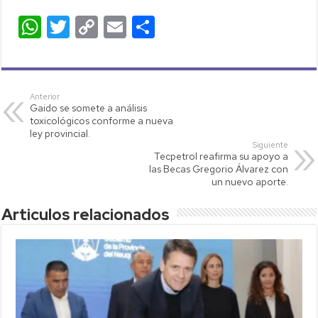
W
T
C
E
C
h
wi
o
m
o
at
tt
p
ail
m
s
er
y
p
Anterior
Gaido se somete a análisis
A
Li
ar
toxicológicos conforme a nueva
p
nk
tir
ley provincial.
Siguiente
p
Tecpetrol reafirma su apoyo a
las Becas Gregorio Álvarez con
un nuevo aporte.
Articulos relacionados