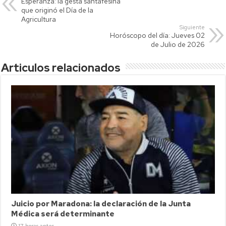
Esperanza: la gesta santafesina
A
Li
ar
que originó el Día de la
p
nk
tir
Agricultura
Siguiente
p
Horóscopo del día: Jueves 02
de Julio de 2026
Articulos relacionados
Juicio por Maradona: la declaración de la Junta
Médica será determinante
17 horas antes