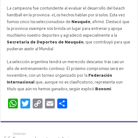
La campeona fue contundente al evaluar el desarrollo del beach
handball en la provincia. «Los hechos hablan por sí solos. Esta vez
fuimos cinco los seleccionados» de
Neuquén
, afirmó. Destacó que
la provincia «siempre nos brinda un lugar para entrenar y apoya
muchísimo nuestro deporte» y agradeció especialmente a la
Secretaría de Deportes de Neuquén
, que contribuyó para que
pudieran asistir al Mundial.
La selección argentina tendrá un merecido descanso tras casi un
año de entrenamiento continuo. El próximo compromiso será en
noviembre, con un torneo organizado por la
Federación
Internacional
que, aunque no es clasificatorio, representa «un
título que aún no hemos ganado», según explicó
Bonomi
.
W
T
C
E
C
h
wi
o
m
o
at
tt
p
ail
m
s
er
y
p
Anterior